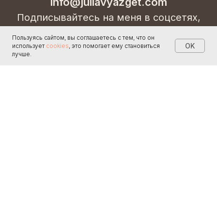
info@juliavyazget.com
Подписывайтесь на меня в соцсетях,
чтобы не упустить новинки и самое
Пользуясь сайтом, вы соглашаетесь с тем, что он
интересное!
OK
использует
cookies
, это помогает ему становиться
лучше.
*Meta признана экстремистской организацией в РФ.
Instagram принадлежит Meta.