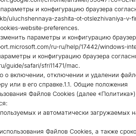
ть параметры и конфигурацию браузера согл
/kb/uluchshennaya-zashita-ot-otslezhivaniya-v-fi
ookies-website-preferences.
мо изменить параметры и конфигурацию брауз
rt.microsoft.com/ru-ru/help/17442/windows-inte
ь параметры и конфигурацию браузера согла
u/guide/safari/sfri11471/mac.
ю о включении, отключении и удалении файл
ру или в его справке.1.1. Общие положения
ьзования Файлов Cookies (далее «Политика»)
ся:
пользуемых и автоматически загружаемых н
использования Файлов Cookies, а также срок